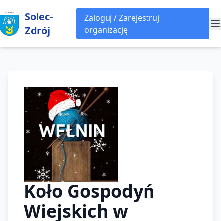
Solec-
Zaloguj / Zarejestruj
Zdrój
organizację
Koło Gospodyń
Wiejskich w