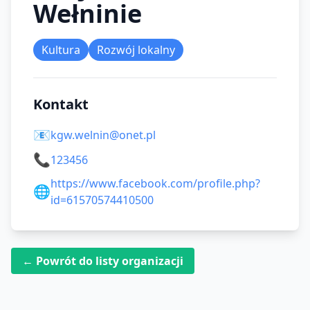
Wełninie
Kultura
Rozwój lokalny
Kontakt
📧
kgw.welnin@onet.pl
📞
123456
https://www.facebook.com/profile.php?
🌐
id=61570574410500
← Powrót do listy organizacji